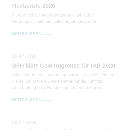
Heilberufe 2026
Hürden bei der Anerkennung ausländischer
Berufsqualifikationen sollen abgebaut werden.
WEITERLESEN
09.07.2026
BFH klärt Gewinngrenze für IAB 2026
Mit einem Investitionsabzugsbetrag, kurz IAB, können
kleine und mittlere Unternehmen für die künftige
Anschaffung oder Herstellung von abnutzbaren
beweglichen Wirtschaftsgütern des Anlagevermögens
WEITERLESEN
bis zu 50 % der voraussichtlichen Anschaffungs- oder
Herstellungskosten gewinnmindernd abziehen.
Abschreibungen werden damit vorverlagert. IAB können
aber nur in Anspruch genommen werden, wenn der
09.07.2026
Gewinn durch Bilanzierung oder Einnahme-