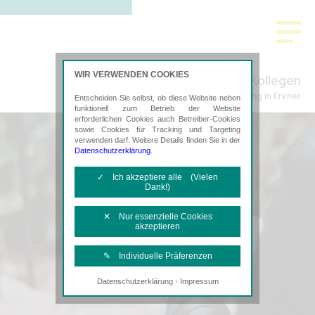
WIR VERWENDEN COOKIES
Schenke, Plachta & Kollegen
Steuerberatung in Erkner
Entscheiden Sie selbst, ob diese Website neben
funktionell zum Betrieb der Website
erforderlichen Cookies auch Betreiber-Cookies
sowie Cookies für Tracking und Targeting
verwenden darf. Weitere Details finden Sie in der
Datenschutzerklärung
.
✓ Ich akzeptiere alle (Vielen
Dank!)
✕ Nur essenzielle Cookies
akzeptieren
✎ Individuelle Präferenzen
·
Datenschutzerklärung
Impressum
Notwendige Cookies
Diese Cookies sind erforderlich, um die
grundlegende Funktionalität der Website