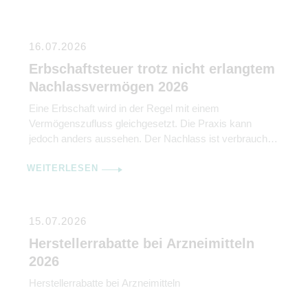
16.07.2026
Erbschaftsteuer trotz nicht erlangtem
Nachlassvermögen 2026
Eine Erbschaft wird in der Regel mit einem
Vermögenszufluss gleichgesetzt. Die Praxis kann
jedoch anders aussehen. Der Nachlass ist verbraucht,
die Konten aufgelöst, die vermeintlichen Erben sind
WEITERLESEN
kaum noch erreichbar und Jahre später kommt
trotzdem ein Erbschaftsteuerbescheid mit
Zahlungsaufforderung. Der Bundesfinanzhof (BFH) hat
nun in seinem Urteil vom 25. Februar 2026 (II R 1/22)
15.07.2026
klargestellt, […]
Herstellerrabatte bei Arzneimitteln
2026
Herstellerrabatte bei Arzneimitteln