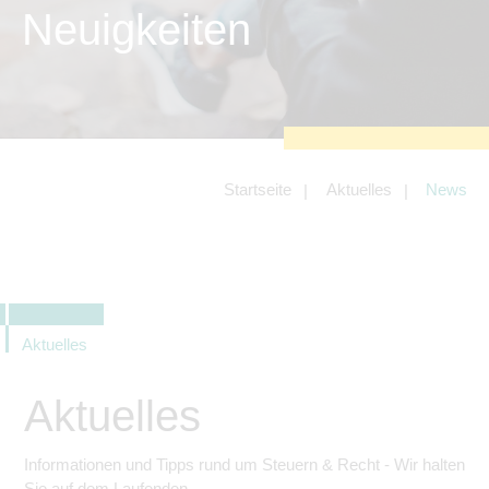
zu sichern.
Neuigkeiten
Tracking- und Targeting-Cookies
Diese Cookies sind erforderlich, um
unsere Website auf Ihre Bedürfnisse hin
zu optimieren. Hierzu gehört eine
bedarfsgerechte Gestaltung und
fortlaufende Verbesserung unseres
Angebotes einschließlich der
Verknüpfung zu Social-Media-
Angeboten von z.B. Facebook und
Startseite
Aktuelles
News
LinkedIn.
Betreibercookies
Diese Cookies sind erforderlich, um z.B.
Google Maps zu nutzen oder
eingebettete Videos abspielen zu
können.
Aktuelles
Aktuelles
Informationen und Tipps rund um Steuern & Recht - Wir halten
Sie auf dem Laufenden