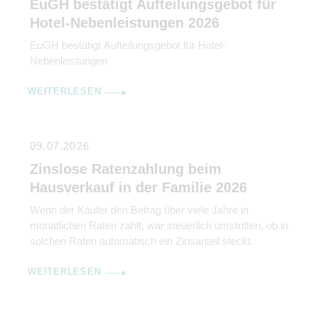
EuGH bestätigt Aufteilungsgebot für
Überschuss-Rechnung ermittelt wird. Gleichzeitig […]
Hotel-Nebenleistungen 2026
EuGH bestätigt Aufteilungsgebot für Hotel-
Nebenleistungen
WEITERLESEN
09.07.2026
Zinslose Ratenzahlung beim
Hausverkauf in der Familie 2026
Wenn der Käufer den Betrag über viele Jahre in
monatlichen Raten zahlt, war steuerlich umstritten, ob in
solchen Raten automatisch ein Zinsanteil steckt.
WEITERLESEN