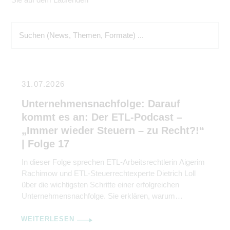
31.07.2026
Unternehmensnachfolge: Darauf
kommt es an: Der ETL-Podcast –
„Immer wieder Steuern – zu Recht?!“
| Folge 17
In dieser Folge sprechen ETL-Arbeitsrechtlerin Aigerim
Rachimow und ETL-Steuerrechtexperte Dietrich Loll
über die wichtigsten Schritte einer erfolgreichen
Unternehmensnachfolge. Sie erklären, warum
Kommunikation genauso wichtig ist wie rechtliche und
steuerliche Gestaltung.
WEITERLESEN