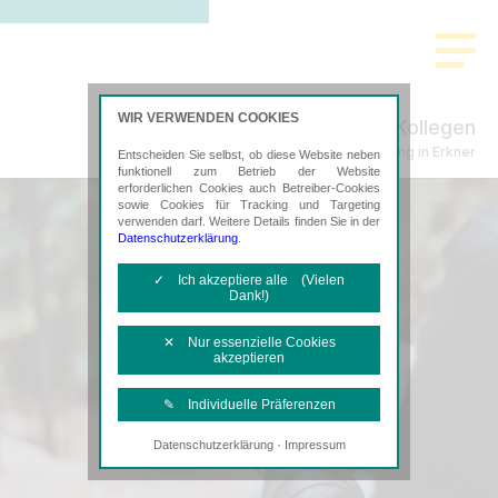
WIR VERWENDEN COOKIES
Schenke, Plachta & Kollegen
Steuerberatung in Erkner
Entscheiden Sie selbst, ob diese Website neben
funktionell zum Betrieb der Website
erforderlichen Cookies auch Betreiber-Cookies
sowie Cookies für Tracking und Targeting
verwenden darf. Weitere Details finden Sie in der
Datenschutzerklärung
.
✓ Ich akzeptiere alle (Vielen
Dank!)
✕ Nur essenzielle Cookies
akzeptieren
✎ Individuelle Präferenzen
·
Datenschutzerklärung
Impressum
Notwendige Cookies
Diese Cookies sind erforderlich, um die
grundlegende Funktionalität der Website