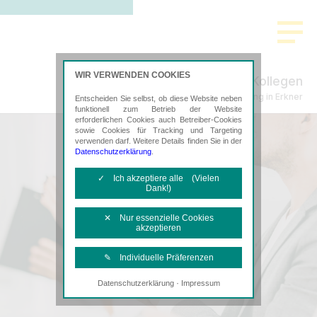
WIR VERWENDEN COOKIES
Schenke, Plachta & Kollegen
Steuerberatung in Erkner
Entscheiden Sie selbst, ob diese Website neben
funktionell zum Betrieb der Website
erforderlichen Cookies auch Betreiber-Cookies
sowie Cookies für Tracking und Targeting
verwenden darf. Weitere Details finden Sie in der
Datenschutzerklärung
.
✓ Ich akzeptiere alle (Vielen
Dank!)
✕ Nur essenzielle Cookies
akzeptieren
✎ Individuelle Präferenzen
·
Datenschutzerklärung
Impressum
Notwendige Cookies
Diese Cookies sind erforderlich, um die
grundlegende Funktionalität der Website