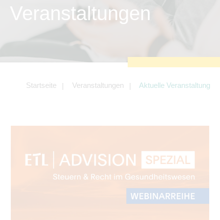
zu sichern.
Veranstaltungen
Tracking- und Targeting-Cookies
Diese Cookies sind erforderlich, um
unsere Website auf Ihre Bedürfnisse hin
zu optimieren. Hierzu gehört eine
bedarfsgerechte Gestaltung und
fortlaufende Verbesserung unseres
Angebotes einschließlich der
Verknüpfung zu Social-Media-
Angeboten von z.B. Facebook und
Startseite
Veranstaltungen
Aktuelle Veranstaltung
LinkedIn.
Betreibercookies
Diese Cookies sind erforderlich, um z.B.
Google Maps zu nutzen oder
eingebettete Videos abspielen zu
können.