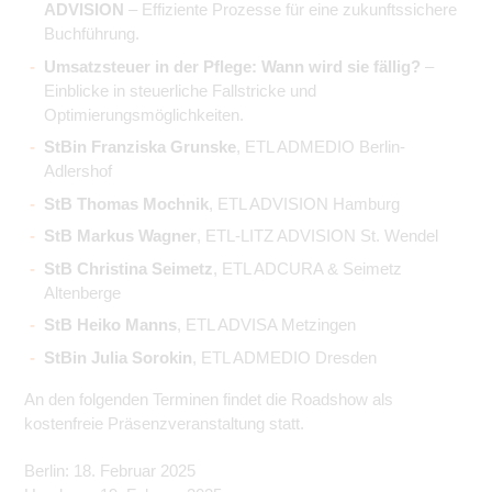
ADVISION
– Effiziente Prozesse für eine zukunftssichere
Buchführung.
Umsatzsteuer in der Pflege: Wann wird sie fällig?
–
Einblicke in steuerliche Fallstricke und
Optimierungsmöglichkeiten.
StBin Franziska Grunske
, ETL ADMEDIO Berlin-
Adlershof
StB Thomas Mochnik
, ETL ADVISION Hamburg
StB Markus Wagner
, ETL-LITZ ADVISION St. Wendel
StB Christina Seimetz
, ETL ADCURA & Seimetz
Altenberge
StB Heiko Manns
, ETL ADVISA Metzingen
StBin Julia Sorokin
, ETL ADMEDIO Dresden
An den folgenden Terminen findet die Roadshow als
kostenfreie Präsenzveranstaltung statt.
Berlin: 18. Februar 2025