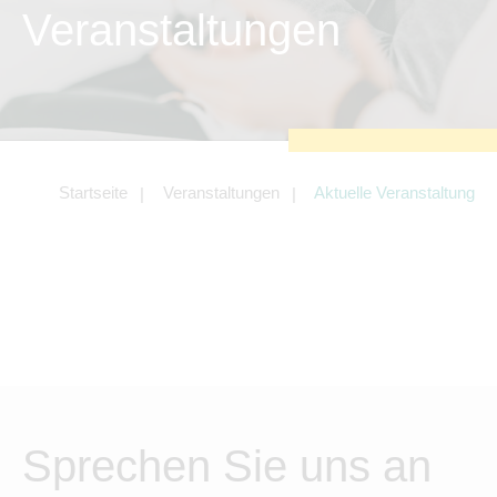
zu sichern.
Veranstaltungen
Tracking- und Targeting-Cookies
Diese Cookies sind erforderlich, um
unsere Website auf Ihre Bedürfnisse hin
zu optimieren. Hierzu gehört eine
bedarfsgerechte Gestaltung und
fortlaufende Verbesserung unseres
Angebotes einschließlich der
Verknüpfung zu Social-Media-
Angeboten von z.B. Facebook und
Startseite
Veranstaltungen
Aktuelle Veranstaltung
LinkedIn.
Betreibercookies
Diese Cookies sind erforderlich, um z.B.
Google Maps zu nutzen oder
eingebettete Videos abspielen zu
können.
Sprechen Sie uns an