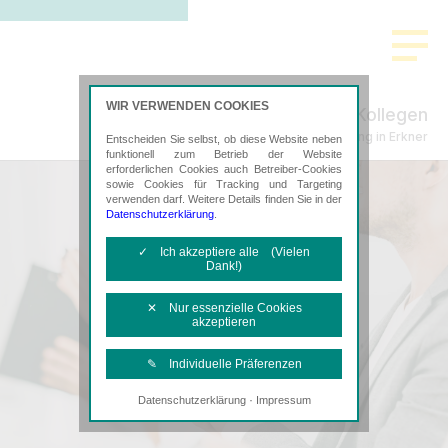
WIR VERWENDEN COOKIES
Schenke, Plachta & Kollegen
Steuerberatung in Erkner
Entscheiden Sie selbst, ob diese Website neben
funktionell zum Betrieb der Website
erforderlichen Cookies auch Betreiber-Cookies
sowie Cookies für Tracking und Targeting
verwenden darf. Weitere Details finden Sie in der
Datenschutzerklärung
.
✓ Ich akzeptiere alle (Vielen
Dank!)
✕ Nur essenzielle Cookies
akzeptieren
✎ Individuelle Präferenzen
·
Datenschutzerklärung
Impressum
Notwendige Cookies
Diese Cookies sind erforderlich, um die
grundlegende Funktionalität der Website