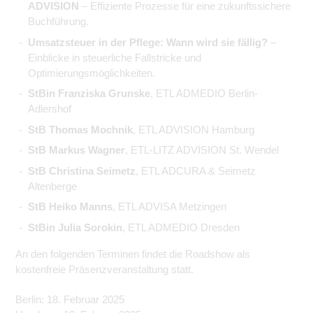
ADVISION
– Effiziente Prozesse für eine zukunftssichere
Buchführung.
Umsatzsteuer in der Pflege: Wann wird sie fällig?
–
Einblicke in steuerliche Fallstricke und
Optimierungsmöglichkeiten.
StBin Franziska Grunske
, ETL ADMEDIO Berlin-
Adlershof
StB Thomas Mochnik
, ETL ADVISION Hamburg
StB Markus Wagner
, ETL-LITZ ADVISION St. Wendel
StB Christina Seimetz
, ETL ADCURA & Seimetz
Altenberge
StB Heiko Manns
, ETL ADVISA Metzingen
StBin Julia Sorokin
, ETL ADMEDIO Dresden
An den folgenden Terminen findet die Roadshow als
kostenfreie Präsenzveranstaltung statt.
Berlin: 18. Februar 2025