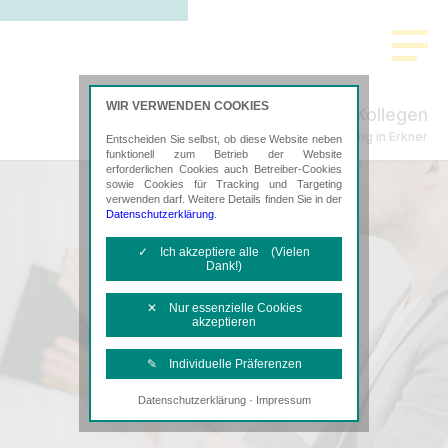
WIR VERWENDEN COOKIES
Schenke, Plachta & Kollegen
Steuerberatung in Erkner
Entscheiden Sie selbst, ob diese Website neben
funktionell zum Betrieb der Website
erforderlichen Cookies auch Betreiber-Cookies
sowie Cookies für Tracking und Targeting
verwenden darf. Weitere Details finden Sie in der
Datenschutzerklärung
.
✓ Ich akzeptiere alle (Vielen
Dank!)
✕ Nur essenzielle Cookies
akzeptieren
✎ Individuelle Präferenzen
·
Datenschutzerklärung
Impressum
Notwendige Cookies
Diese Cookies sind erforderlich, um die
grundlegende Funktionalität der Website