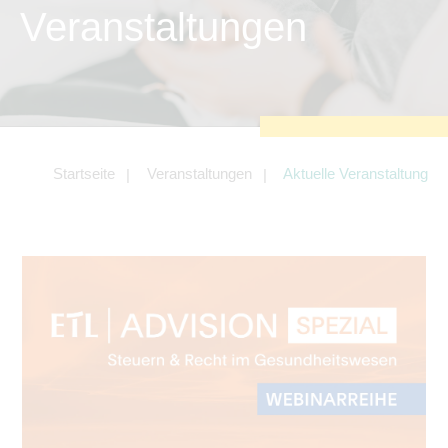
zu sichern.
Veranstaltungen
Tracking- und Targeting-Cookies
Diese Cookies sind erforderlich, um
unsere Website auf Ihre Bedürfnisse hin
zu optimieren. Hierzu gehört eine
bedarfsgerechte Gestaltung und
fortlaufende Verbesserung unseres
Angebotes einschließlich der
Verknüpfung zu Social-Media-
Angeboten von z.B. Facebook und
Startseite
Veranstaltungen
Aktuelle Veranstaltung
LinkedIn.
Betreibercookies
Diese Cookies sind erforderlich, um z.B.
Google Maps zu nutzen oder
eingebettete Videos abspielen zu
können.