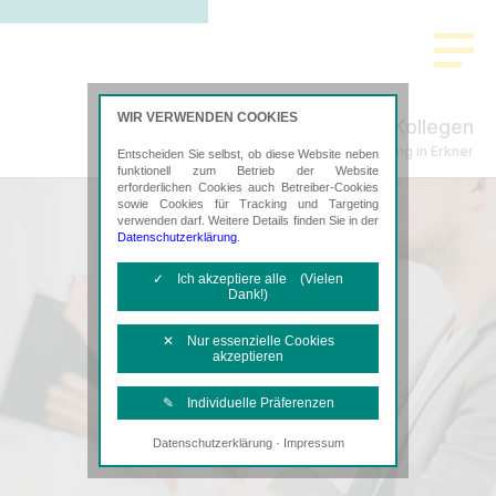
WIR VERWENDEN COOKIES
Schenke, Plachta & Kollegen
Steuerberatung in Erkner
Entscheiden Sie selbst, ob diese Website neben
funktionell zum Betrieb der Website
erforderlichen Cookies auch Betreiber-Cookies
sowie Cookies für Tracking und Targeting
verwenden darf. Weitere Details finden Sie in der
Datenschutzerklärung
.
✓ Ich akzeptiere alle (Vielen
Dank!)
✕ Nur essenzielle Cookies
akzeptieren
✎ Individuelle Präferenzen
·
Datenschutzerklärung
Impressum
Notwendige Cookies
Diese Cookies sind erforderlich, um die
grundlegende Funktionalität der Website