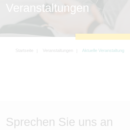
zu sichern.
Veranstaltungen
Tracking- und Targeting-Cookies
Diese Cookies sind erforderlich, um
unsere Website auf Ihre Bedürfnisse hin
zu optimieren. Hierzu gehört eine
bedarfsgerechte Gestaltung und
fortlaufende Verbesserung unseres
Angebotes einschließlich der
Verknüpfung zu Social-Media-
Angeboten von z.B. Facebook und
Startseite
Veranstaltungen
Aktuelle Veranstaltung
LinkedIn.
Betreibercookies
Diese Cookies sind erforderlich, um z.B.
Google Maps zu nutzen oder
eingebettete Videos abspielen zu
können.
Sprechen Sie uns an