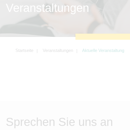
zu sichern.
Veranstaltungen
Tracking- und Targeting-Cookies
Diese Cookies sind erforderlich, um
unsere Website auf Ihre Bedürfnisse hin
zu optimieren. Hierzu gehört eine
bedarfsgerechte Gestaltung und
fortlaufende Verbesserung unseres
Angebotes einschließlich der
Verknüpfung zu Social-Media-
Angeboten von z.B. Facebook und
Startseite
Veranstaltungen
Aktuelle Veranstaltung
LinkedIn.
Betreibercookies
Diese Cookies sind erforderlich, um z.B.
Google Maps zu nutzen oder
eingebettete Videos abspielen zu
können.
Sprechen Sie uns an