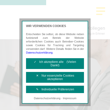
WIR VERWENDEN COOKIES
Schenke, Plachta & Kollegen
Steuerberatung in Erkner
Entscheiden Sie selbst, ob diese Website neben
funktionell zum Betrieb der Website
erforderlichen Cookies auch Betreiber-Cookies
sowie Cookies für Tracking und Targeting
verwenden darf. Weitere Details finden Sie in der
Datenschutzerklärung
.
✓ Ich akzeptiere alle (Vielen
Dank!)
✕ Nur essenzielle Cookies
akzeptieren
✎ Individuelle Präferenzen
·
Datenschutzerklärung
Impressum
Notwendige Cookies
Diese Cookies sind erforderlich, um die
grundlegende Funktionalität der Website