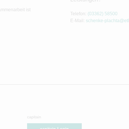
ammenarbeit ist
Telefon:
(03362) 58500
E-Mail:
schenke-plachta@etl
capitain
capitain-Login