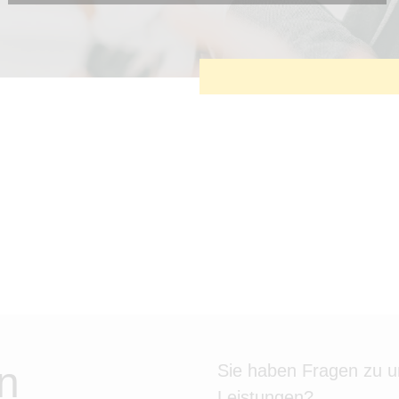
Diese Cookies sind erforderlich, um die grundlegende
Funktionalität der Website zu sichern.
Tracking- und Targeting-Cookies
Diese Cookies sind erforderlich, um unsere Website auf Ihre
Bedürfnisse hin zu optimieren. Hierzu gehört eine
bedarfsgerechte Gestaltung und fortlaufende Verbesserung
unseres Angebotes einschließlich der Verknüpfung zu
Social-Media-Angeboten von z.B. Facebook und LinkedIn.
Betreibercookies
Diese Cookies sind erforderlich, um z.B. Google Maps zu
nutzen oder eingebettete Videos abspielen zu können.
n
Sie haben Fragen zu 
Leistungen?