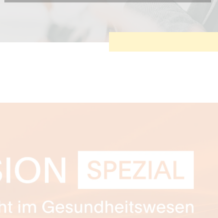
Diese Cookies sind erforderlich, um die grundlegende
Funktionalität der Website zu sichern.
Tracking- und Targeting-Cookies
Diese Cookies sind erforderlich, um unsere Website auf Ihre
Bedürfnisse hin zu optimieren. Hierzu gehört eine
bedarfsgerechte Gestaltung und fortlaufende Verbesserung
unseres Angebotes einschließlich der Verknüpfung zu
Social-Media-Angeboten von z.B. Facebook und LinkedIn.
Betreibercookies
Diese Cookies sind erforderlich, um z.B. Google Maps zu
nutzen oder eingebettete Videos abspielen zu können.