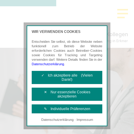
WIR VERWENDEN COOKIES
Schenke, Plachta & Kollegen
Steuerberatung in Erkner
Entscheiden Sie selbst, ob diese Website neben
funktionell zum Betrieb der Website
erforderlichen Cookies auch Betreiber-Cookies
sowie Cookies für Tracking und Targeting
verwenden darf. Weitere Details finden Sie in der
Datenschutzerklärung
.
✓ Ich akzeptiere alle (Vielen
Dank!)
✕ Nur essenzielle Cookies
akzeptieren
✎ Individuelle Präferenzen
·
Datenschutzerklärung
Impressum
Notwendige Cookies
Diese Cookies sind erforderlich, um die
grundlegende Funktionalität der Website