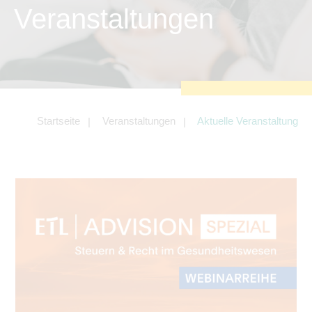
zu sichern.
Veranstaltungen
Tracking- und Targeting-Cookies
Diese Cookies sind erforderlich, um
unsere Website auf Ihre Bedürfnisse hin
zu optimieren. Hierzu gehört eine
bedarfsgerechte Gestaltung und
fortlaufende Verbesserung unseres
Angebotes einschließlich der
Verknüpfung zu Social-Media-
Angeboten von z.B. Facebook und
Startseite
Veranstaltungen
Aktuelle Veranstaltung
LinkedIn.
Betreibercookies
Diese Cookies sind erforderlich, um z.B.
Google Maps zu nutzen oder
eingebettete Videos abspielen zu
können.