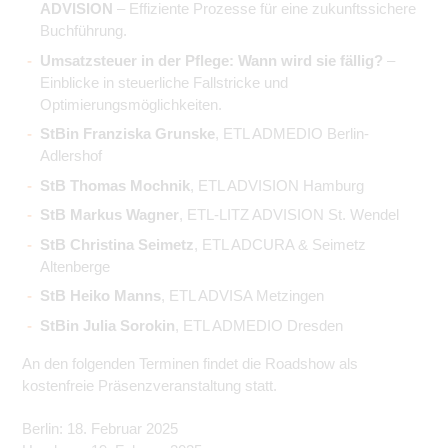
ADVISION
– Effiziente Prozesse für eine zukunftssichere
Buchführung.
Umsatzsteuer in der Pflege: Wann wird sie fällig?
–
Einblicke in steuerliche Fallstricke und
Optimierungsmöglichkeiten.
StBin Franziska Grunske
, ETL ADMEDIO Berlin-
Adlershof
StB Thomas Mochnik
, ETL ADVISION Hamburg
StB Markus Wagner
, ETL-LITZ ADVISION St. Wendel
StB Christina Seimetz
, ETL ADCURA & Seimetz
Altenberge
StB Heiko Manns
, ETL ADVISA Metzingen
StBin Julia Sorokin
, ETL ADMEDIO Dresden
An den folgenden Terminen findet die Roadshow als
kostenfreie Präsenzveranstaltung statt.
Berlin: 18. Februar 2025