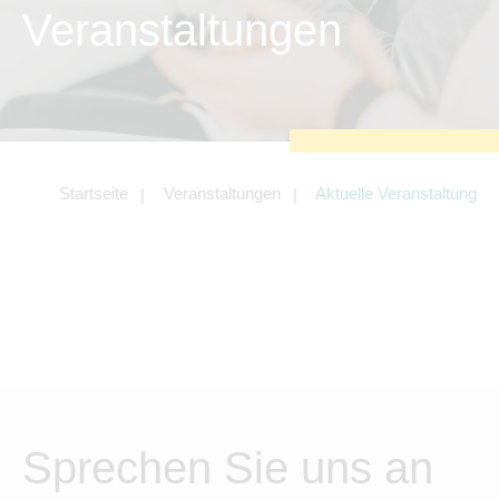
zu sichern.
Veranstaltungen
Tracking- und Targeting-Cookies
Diese Cookies sind erforderlich, um
unsere Website auf Ihre Bedürfnisse hin
zu optimieren. Hierzu gehört eine
bedarfsgerechte Gestaltung und
fortlaufende Verbesserung unseres
Angebotes einschließlich der
Verknüpfung zu Social-Media-
Angeboten von z.B. Facebook und
Startseite
Veranstaltungen
Aktuelle Veranstaltung
LinkedIn.
Betreibercookies
Diese Cookies sind erforderlich, um z.B.
Google Maps zu nutzen oder
eingebettete Videos abspielen zu
können.
Sprechen Sie uns an