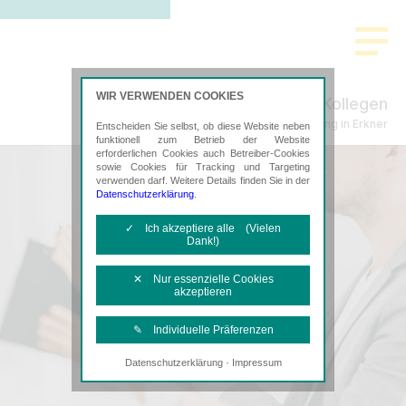
WIR VERWENDEN COOKIES
Schenke, Plachta & Kollegen
Steuerberatung in Erkner
Entscheiden Sie selbst, ob diese Website neben
funktionell zum Betrieb der Website
erforderlichen Cookies auch Betreiber-Cookies
sowie Cookies für Tracking und Targeting
verwenden darf. Weitere Details finden Sie in der
Datenschutzerklärung
.
✓ Ich akzeptiere alle (Vielen
Dank!)
✕ Nur essenzielle Cookies
akzeptieren
✎ Individuelle Präferenzen
·
Datenschutzerklärung
Impressum
Notwendige Cookies
Diese Cookies sind erforderlich, um die
grundlegende Funktionalität der Website