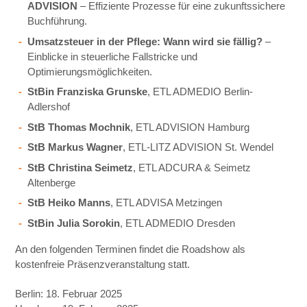
ADVISION
– Effiziente Prozesse für eine zukunftssichere
Buchführung.
Umsatzsteuer in der Pflege: Wann wird sie fällig?
–
Einblicke in steuerliche Fallstricke und
Optimierungsmöglichkeiten.
StBin Franziska Grunske
, ETL ADMEDIO Berlin-
Adlershof
StB Thomas Mochnik
, ETL ADVISION Hamburg
StB Markus Wagner
, ETL-LITZ ADVISION St. Wendel
StB Christina Seimetz
, ETL ADCURA & Seimetz
Altenberge
StB Heiko Manns
, ETL ADVISA Metzingen
StBin Julia Sorokin
, ETL ADMEDIO Dresden
An den folgenden Terminen findet die Roadshow als
kostenfreie Präsenzveranstaltung statt.
Berlin: 18. Februar 2025