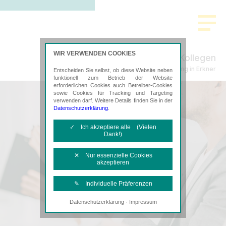
WIR VERWENDEN COOKIES
Schenke, Plachta & Kollegen
Steuerberatung in Erkner
Entscheiden Sie selbst, ob diese Website neben
funktionell zum Betrieb der Website
erforderlichen Cookies auch Betreiber-Cookies
sowie Cookies für Tracking und Targeting
verwenden darf. Weitere Details finden Sie in der
Datenschutzerklärung
.
✓ Ich akzeptiere alle (Vielen
Dank!)
✕ Nur essenzielle Cookies
akzeptieren
✎ Individuelle Präferenzen
·
Datenschutzerklärung
Impressum
Notwendige Cookies
Diese Cookies sind erforderlich, um die
grundlegende Funktionalität der Website