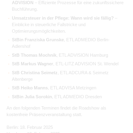
ADVISION
– Effiziente Prozesse für eine zukunftssichere
Buchführung.
Umsatzsteuer in der Pflege: Wann wird sie fällig?
–
Einblicke in steuerliche Fallstricke und
Optimierungsmöglichkeiten.
StBin Franziska Grunske
, ETL ADMEDIO Berlin-
Adlershof
StB Thomas Mochnik
, ETL ADVISION Hamburg
StB Markus Wagner
, ETL-LITZ ADVISION St. Wendel
StB Christina Seimetz
, ETL ADCURA & Seimetz
Altenberge
StB Heiko Manns
, ETL ADVISA Metzingen
StBin Julia Sorokin
, ETL ADMEDIO Dresden
An den folgenden Terminen findet die Roadshow als
kostenfreie Präsenzveranstaltung statt.
Berlin: 18. Februar 2025