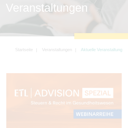
zu sichern.
Veranstaltungen
Tracking- und Targeting-Cookies
Diese Cookies sind erforderlich, um
unsere Website auf Ihre Bedürfnisse hin
zu optimieren. Hierzu gehört eine
bedarfsgerechte Gestaltung und
fortlaufende Verbesserung unseres
Angebotes einschließlich der
Verknüpfung zu Social-Media-
Angeboten von z.B. Facebook und
Startseite
Veranstaltungen
Aktuelle Veranstaltung
LinkedIn.
Betreibercookies
Diese Cookies sind erforderlich, um z.B.
Google Maps zu nutzen oder
eingebettete Videos abspielen zu
können.