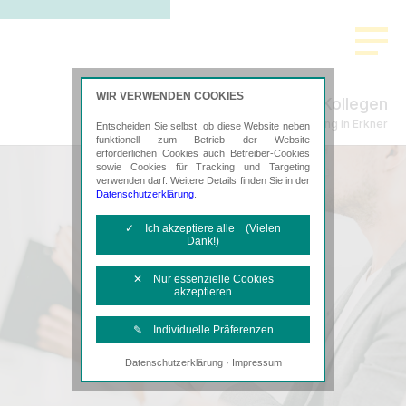
WIR VERWENDEN COOKIES
Schenke, Plachta & Kollegen
Steuerberatung in Erkner
Entscheiden Sie selbst, ob diese Website neben
funktionell zum Betrieb der Website
erforderlichen Cookies auch Betreiber-Cookies
sowie Cookies für Tracking und Targeting
verwenden darf. Weitere Details finden Sie in der
Datenschutzerklärung
.
✓ Ich akzeptiere alle (Vielen
Dank!)
✕ Nur essenzielle Cookies
akzeptieren
✎ Individuelle Präferenzen
·
Datenschutzerklärung
Impressum
Notwendige Cookies
Diese Cookies sind erforderlich, um die
grundlegende Funktionalität der Website