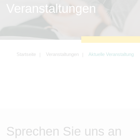
zu sichern.
Veranstaltungen
Tracking- und Targeting-Cookies
Diese Cookies sind erforderlich, um
unsere Website auf Ihre Bedürfnisse hin
zu optimieren. Hierzu gehört eine
bedarfsgerechte Gestaltung und
fortlaufende Verbesserung unseres
Angebotes einschließlich der
Verknüpfung zu Social-Media-
Angeboten von z.B. Facebook und
Startseite
Veranstaltungen
Aktuelle Veranstaltung
LinkedIn.
Betreibercookies
Diese Cookies sind erforderlich, um z.B.
Google Maps zu nutzen oder
eingebettete Videos abspielen zu
können.
Sprechen Sie uns an